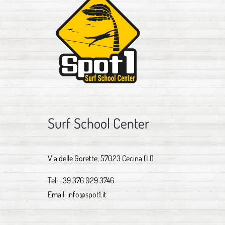
Surf School Center
Via delle Gorette, 57023 Cecina (LI)
Tel:
+39 376 029 3746
Email:
info@spot1.it