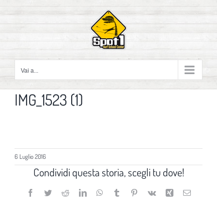
Salta
al
contenuto
Vai a...
IMG_1523 (1)
6 Luglio 2016
Condividi questa storia, scegli tu dove!
Facebook
Twitter
Reddit
LinkedIn
WhatsApp
Tumblr
Pinterest
Vk
Xing
Email