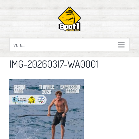
Salta
al
contenuto
Vai a...
IMG-20260317-WA0001