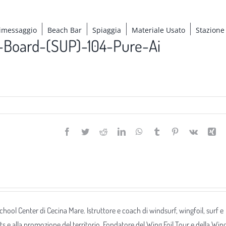
imessaggio
Beach Bar
Spiaggia
Materiale Usato
Stazione
-Board-(SUP)-104-Pure-Ai
Facebook
Twitter
Reddit
LinkedIn
WhatsApp
Tumblr
Pinterest
Vk
Xi
 School Center di Cecina Mare. Istruttore e coach di windsurf, wingfoil, surf e
ts e alla promozione del territorio. Fondatore del Wing Foil Tour e della Win