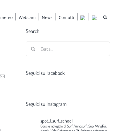
 meteo
Webcam
News
Contatti
Search
Cerca
per:
Seguici su Facebook
ng
Email
Seguici su Instagram
spot_1_surf_school
Corsi e noleggio di Surf, Windsurf, Sup, WingFoil,
g
Kayak, Vela,Catamarano.💣
Spiaggia attrezzata