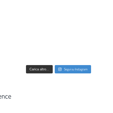
Segui su Instagram
Carica altro...
ence