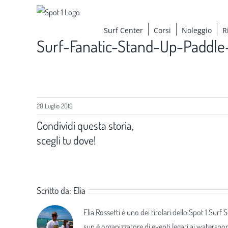
Salta
al
Surf Center
Corsi
Noleggio
R
contenuto
Surf-Fanatic-Stand-Up-Paddle
20 Luglio 2019
Condividi questa storia,
scegli tu dove!
Scritto da:
Elia
Elia Rossetti è uno dei titolari dello Spot 1 Surf
sup è organizzatore di eventi legati ai waterspor