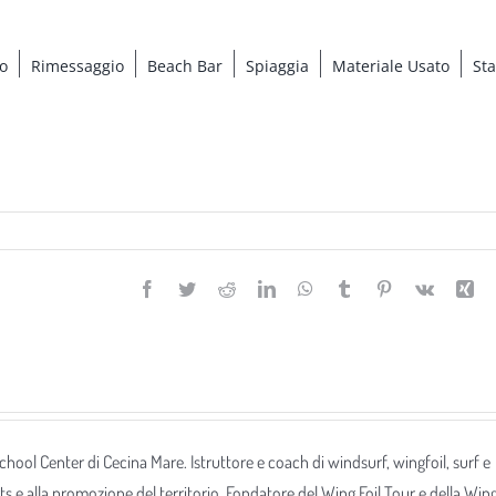
o
Rimessaggio
Beach Bar
Spiaggia
Materiale Usato
St
Facebook
Twitter
Reddit
LinkedIn
WhatsApp
Tumblr
Pinterest
Vk
Xi
 School Center di Cecina Mare. Istruttore e coach di windsurf, wingfoil, surf e
ts e alla promozione del territorio. Fondatore del Wing Foil Tour e della Win