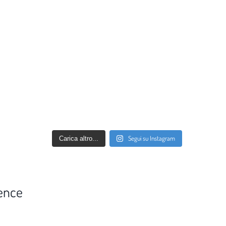
Segui su Instagram
Carica altro...
ence