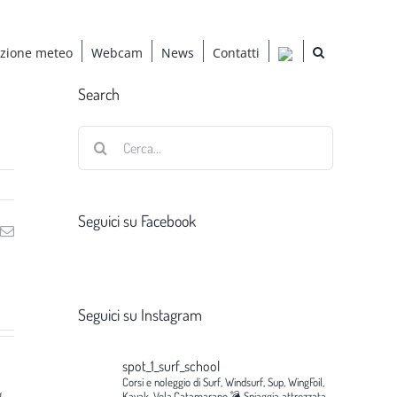
azione meteo
Webcam
News
Contatti
Search
Cerca
per:
Seguici su Facebook
ng
Email
Seguici su Instagram
spot_1_surf_school
Corsi e noleggio di Surf, Windsurf, Sup, WingFoil,
g
Kayak, Vela,Catamarano.💣
Spiaggia attrezzata