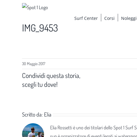
Salta
al
Surf Center
Corsi
Noleggi
contenuto
IMG_9453
30 Maggio 2017
Condividi questa storia,
scegli tu dove!
Scritto da:
Elia
Elia Rossetti è uno dei titolari dello Spot 1 Surf
sup è organizzatore di eventi legati ai waterspor