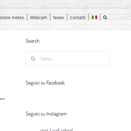
azione meteo
Webcam
News
Contatti
Search
Cerca
per:
Seguici su Facebook
gere
Seguici su Instagram
spot_1_surf_school