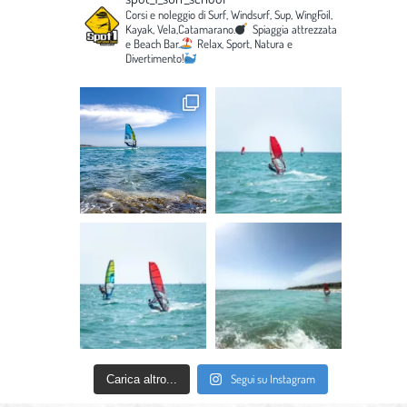
Corsi e noleggio di Surf, Windsurf, Sup, WingFoil,
Kayak, Vela,Catamarano.
Spiaggia attrezzata
e Beach Bar.
Relax, Sport, Natura e
Divertimento!
Segui su Instagram
Carica altro...