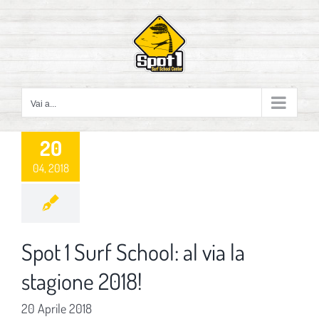
Salta
al
contenuto
Vai a...
20
04, 2018
Spot 1 Surf School: al via la
stagione 2018!
20 Aprile 2018