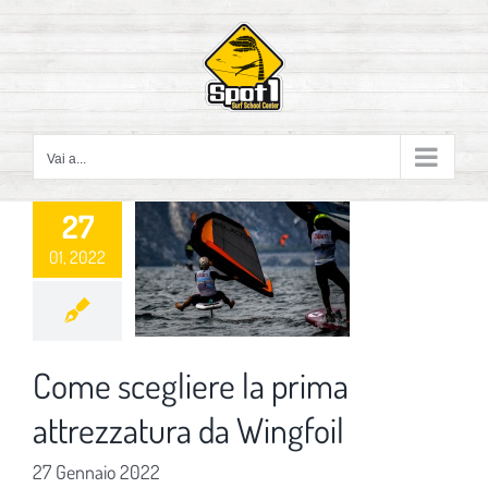
Salta
al
contenuto
Vai a...
27
01, 2022
Come scegliere la prima
attrezzatura da Wingfoil
27 Gennaio 2022