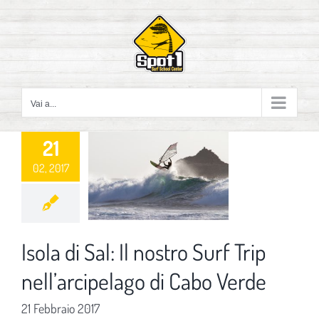
Salta
al
contenuto
Vai a...
21
02, 2017
Isola di Sal: Il nostro Surf Trip
nell’arcipelago di Cabo Verde
21 Febbraio 2017