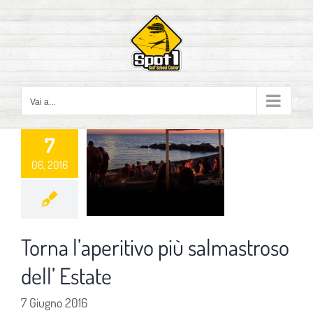
Salta
al
contenuto
Vai a...
7
06, 2016
Torna l’aperitivo più salmastroso
dell’ Estate
7 Giugno 2016