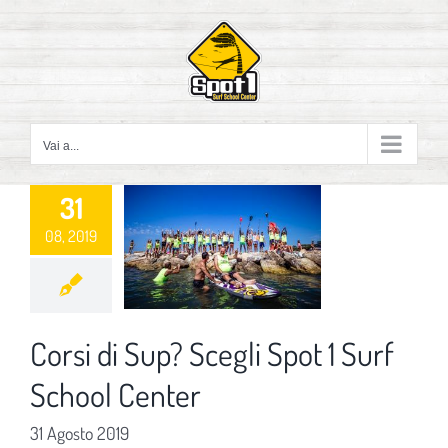
Salta
al
contenuto
Vai a...
31
08, 2019
Corsi di Sup? Scegli Spot 1 Surf
School Center
31 Agosto 2019