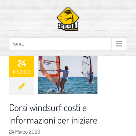
Salta
al
contenuto
Vai a...
24
03, 2020
Corsi windsurf costi e
informazioni per iniziare
24 Marzo 2020