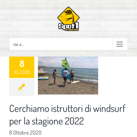
Salta
al
contenuto
Vai a...
8
10, 2020
Cerchiamo istruttori di windsurf
per la stagione 2022
8 Ottobre 2020