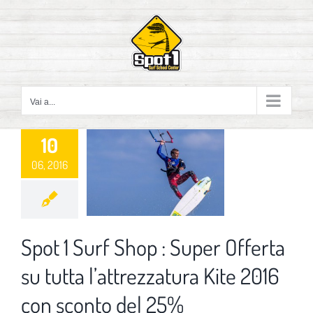
Salta
al
contenuto
Vai a...
10
06, 2016
Spot 1 Surf Shop : Super Offerta
su tutta l’attrezzatura Kite 2016
con sconto del 25%