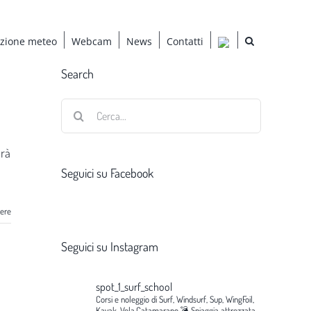
azione meteo
Webcam
News
Contatti
a
Search
Cerca
per:
arà
Seguici su Facebook
gere
Seguici su Instagram
spot_1_surf_school
Corsi e noleggio di Surf, Windsurf, Sup, WingFoil,
Kayak, Vela,Catamarano.💣
Spiaggia attrezzata