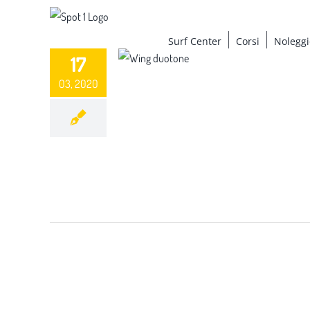
Salta
al
Surf Center
Corsi
Noleggi
contenuto
17
03, 2020