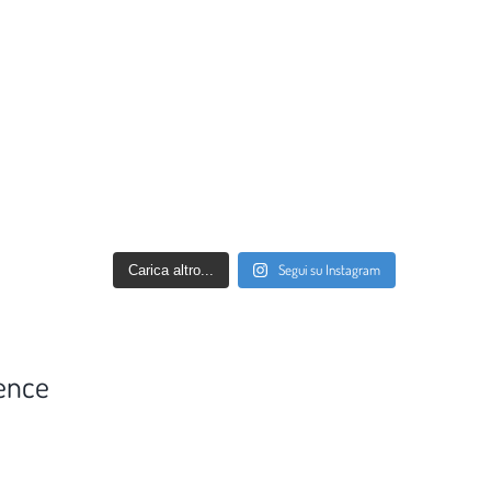
Segui su Instagram
Carica altro...
ence