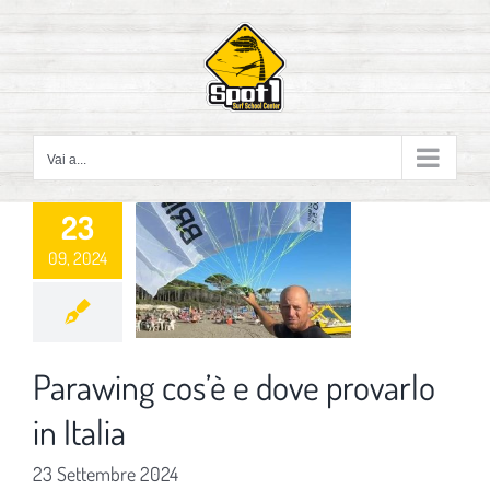
Salta
al
contenuto
Vai a...
23
09, 2024
Parawing cos’è e dove provarlo
in Italia
23 Settembre 2024