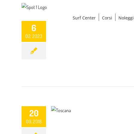
Salta
al
Surf Center
Corsi
Noleggi
contenuto
6
02, 2023
20
09, 2018