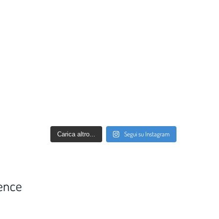
Segui su Instagram
Carica altro...
ence