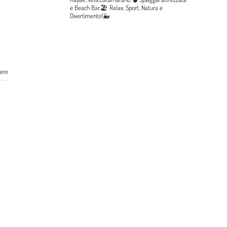
e Beach Bar.🏖️
Relax, Sport, Natura e
Divertimento!🐳
gere