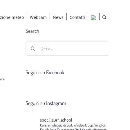
azione meteo
Webcam
News
Contatti
Search
Cerca
per:
Seguici su Facebook
gere
Seguici su Instagram
spot_1_surf_school
Corsi e noleggio di Surf, Windsurf, Sup, WingFoil,
Kayak, Vela,Catamarano.💣
Spiaggia attrezzata