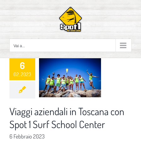
Salta
al
contenuto
Vai a...
6
02, 2023
Viaggi aziendali in Toscana con
Spot 1 Surf School Center
6 Febbraio 2023