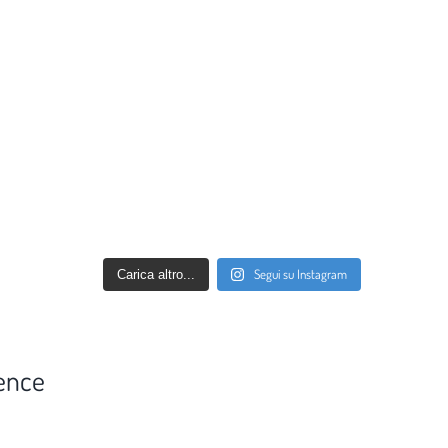
Segui su Instagram
Carica altro...
ence