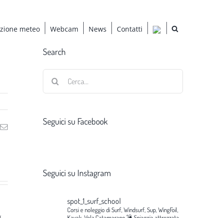
azione meteo
Webcam
News
Contatti
Search
Cerca
per:
Seguici su Facebook
ng
Email
Seguici su Instagram
spot_1_surf_school
Corsi e noleggio di Surf, Windsurf, Sup, WingFoil,
g
Kayak, Vela,Catamarano.💣
Spiaggia attrezzata