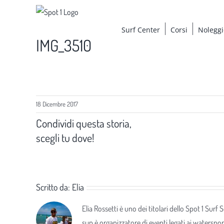
Salta
al
Surf Center
Corsi
Noleggi
contenuto
IMG_3510
18 Dicembre 2017
Condividi questa storia,
scegli tu dove!
Scritto da:
Elia
Elia Rossetti è uno dei titolari dello Spot 1 Surf
sup è organizzatore di eventi legati ai waterspor