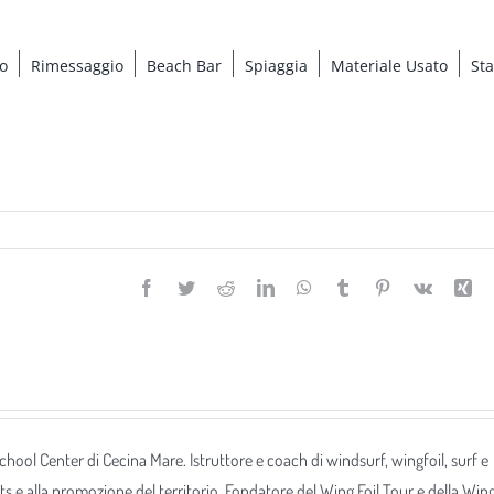
o
Rimessaggio
Beach Bar
Spiaggia
Materiale Usato
St
Facebook
Twitter
Reddit
LinkedIn
WhatsApp
Tumblr
Pinterest
Vk
Xi
 School Center di Cecina Mare. Istruttore e coach di windsurf, wingfoil, surf e
ts e alla promozione del territorio. Fondatore del Wing Foil Tour e della Win