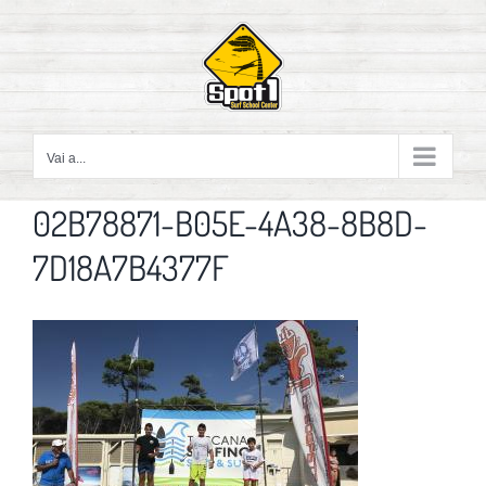
Salta
al
contenuto
Vai a...
02B78871-B05E-4A38-8B8D-
7D18A7B4377F