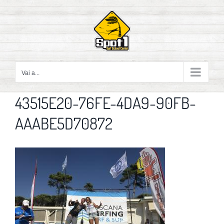
Salta
al
contenuto
Vai a...
43515E20-76FE-4DA9-90FB-
AAABE5D70872