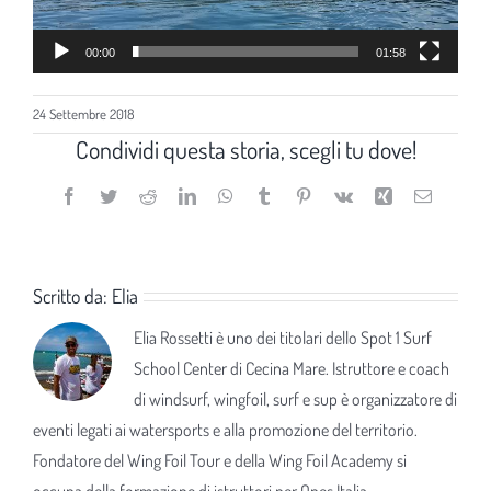
00:00
01:58
24 Settembre 2018
Condividi questa storia, scegli tu dove!
Facebook
Twitter
Reddit
LinkedIn
WhatsApp
Tumblr
Pinterest
Vk
Xing
Email
Scritto da:
Elia
Elia Rossetti è uno dei titolari dello Spot 1 Surf
School Center di Cecina Mare. Istruttore e coach
di windsurf, wingfoil, surf e sup è organizzatore di
eventi legati ai watersports e alla promozione del territorio.
Fondatore del Wing Foil Tour e della Wing Foil Academy si
occupa della formazione di istruttori per Opes Italia.