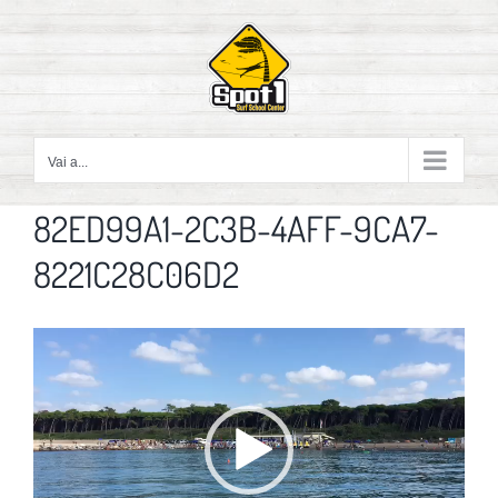
Salta
al
contenuto
Vai a...
82ED99A1-2C3B-4AFF-9CA7-
8221C28C06D2
Video
Player