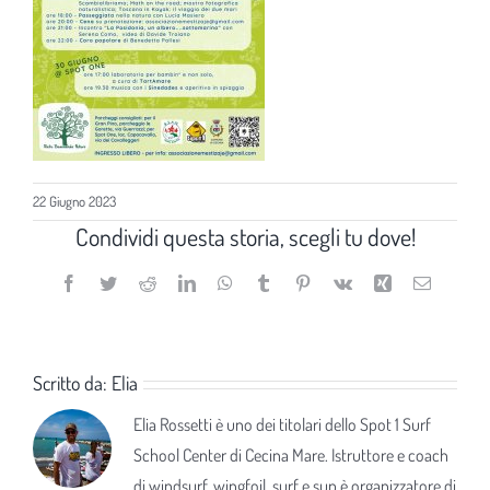
22 Giugno 2023
Condividi questa storia, scegli tu dove!
Facebook
Twitter
Reddit
LinkedIn
WhatsApp
Tumblr
Pinterest
Vk
Xing
Email
Scritto da:
Elia
Elia Rossetti è uno dei titolari dello Spot 1 Surf
School Center di Cecina Mare. Istruttore e coach
di windsurf, wingfoil, surf e sup è organizzatore di