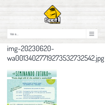
Salta
al
contenuto
Vai a...
img-20230620-
wa00134027719273532732542.jpg