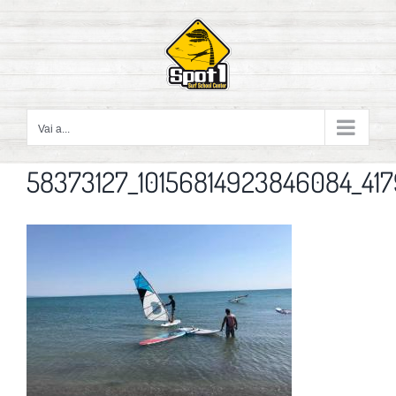
Salta
al
contenuto
Vai a...
58373127_10156814923846084_4