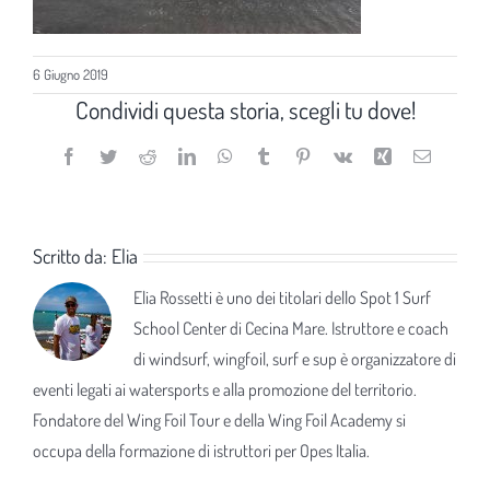
6 Giugno 2019
Condividi questa storia, scegli tu dove!
Facebook
Twitter
Reddit
LinkedIn
WhatsApp
Tumblr
Pinterest
Vk
Xing
Email
Scritto da:
Elia
Elia Rossetti è uno dei titolari dello Spot 1 Surf
School Center di Cecina Mare. Istruttore e coach
di windsurf, wingfoil, surf e sup è organizzatore di
eventi legati ai watersports e alla promozione del territorio.
Fondatore del Wing Foil Tour e della Wing Foil Academy si
occupa della formazione di istruttori per Opes Italia.