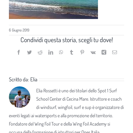
6 Giugno 2019
Condividi questa storia, scegli tu dove!
Facebook
Twitter
Reddit
LinkedIn
WhatsApp
Tumblr
Pinterest
Vk
Xing
Email
Scritto da:
Elia
Elia Rossetti è uno dei titolari dello Spot 1 Surf
School Center di Cecina Mare. Istruttore e coach
di windsurf, wingfoil, surf e sup è organizzatore di
eventi legati ai watersports e alla promozione del territorio.
Fondatore del Wing Foil Tour e della Wing Foil Academy si
occupa della formazione di istruttori per Opes Italia.