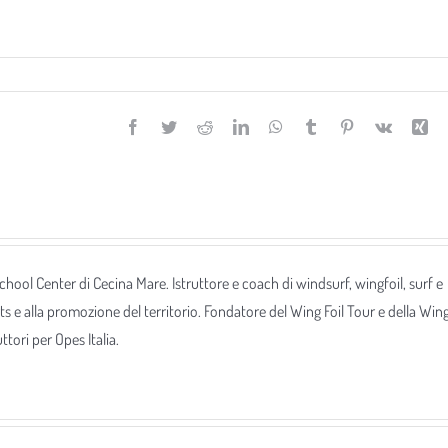
Facebook
Twitter
Reddit
LinkedIn
WhatsApp
Tumblr
Pinterest
Vk
Xi
 School Center di Cecina Mare. Istruttore e coach di windsurf, wingfoil, surf e
ts e alla promozione del territorio. Fondatore del Wing Foil Tour e della Win
tori per Opes Italia.