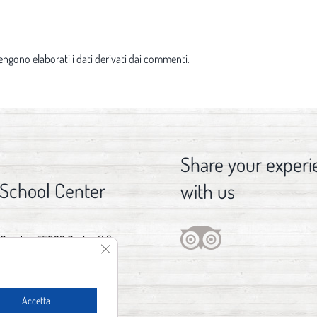
ngono elaborati i dati derivati dai commenti
.
Share your experi
 School Center
with us
 Gorette, 57023 Cecina (LI)
Close GDPR Cookie Banner
376 029 3746
fo@spot1.it
Accetta