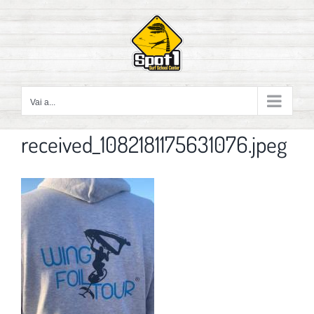
Salta
al
contenuto
Vai a...
received_1082181175631076.jpeg