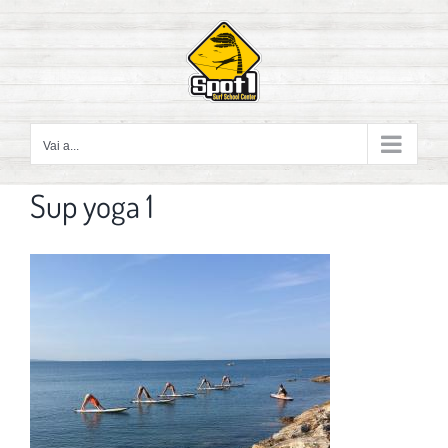
Salta
al
contenuto
Vai a...
Sup yoga 1