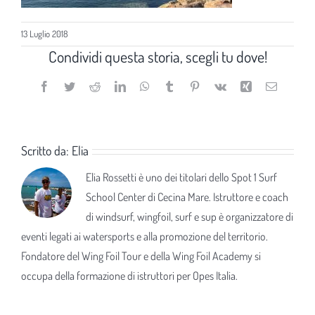
13 Luglio 2018
Condividi questa storia, scegli tu dove!
Facebook
Twitter
Reddit
LinkedIn
WhatsApp
Tumblr
Pinterest
Vk
Xing
Email
Scritto da:
Elia
Elia Rossetti è uno dei titolari dello Spot 1 Surf
School Center di Cecina Mare. Istruttore e coach
di windsurf, wingfoil, surf e sup è organizzatore di
eventi legati ai watersports e alla promozione del territorio.
Fondatore del Wing Foil Tour e della Wing Foil Academy si
occupa della formazione di istruttori per Opes Italia.