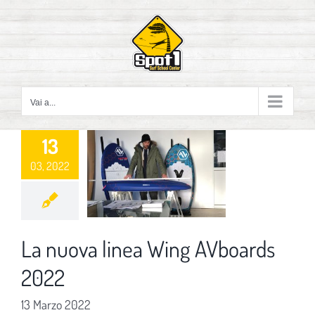
Salta
al
contenuto
Vai a...
13
03, 2022
La nuova linea Wing AVboards
2022
13 Marzo 2022