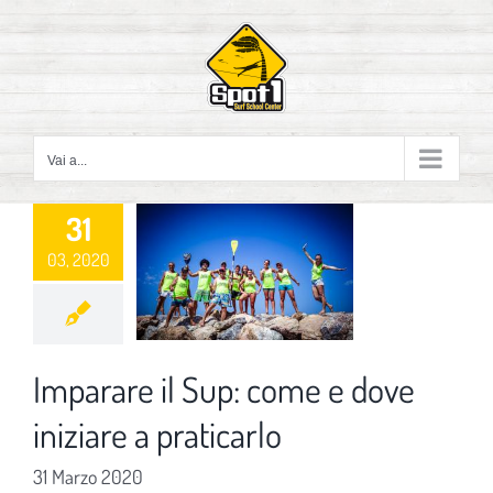
Salta
al
contenuto
Vai a...
31
03, 2020
Imparare il Sup: come e dove
iniziare a praticarlo
31 Marzo 2020