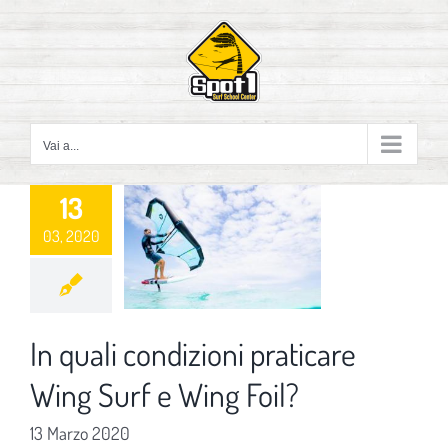
Salta
al
contenuto
Vai a...
13
03, 2020
In quali condizioni praticare
Wing Surf e Wing Foil?
13 Marzo 2020