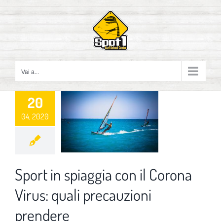
Salta
al
contenuto
Vai a...
20
04, 2020
Sport in spiaggia con il Corona
Virus: quali precauzioni
prendere