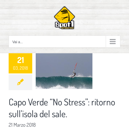
Salta
al
contenuto
Vai a...
21
03, 2018
Capo Verde “No Stress”: ritorno
sull’isola del sale.
21 Marzo 2018