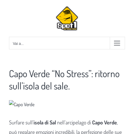
Salta
al
contenuto
Vai a...
Capo Verde “No Stress”: ritorno
sull’isola del sale.
Ingrandisci
immagine
Surfare sull’
isola di Sal
nell’arcipelago di
Capo Verde
,
può regalare emozioni incredibili, la perfezione delle sue