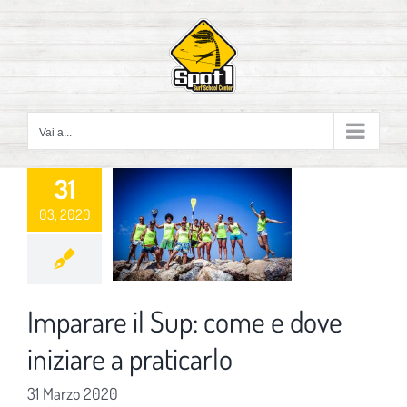
Salta
al
contenuto
Vai a...
31
03, 2020
Imparare il Sup: come e dove
iniziare a praticarlo
31 Marzo 2020