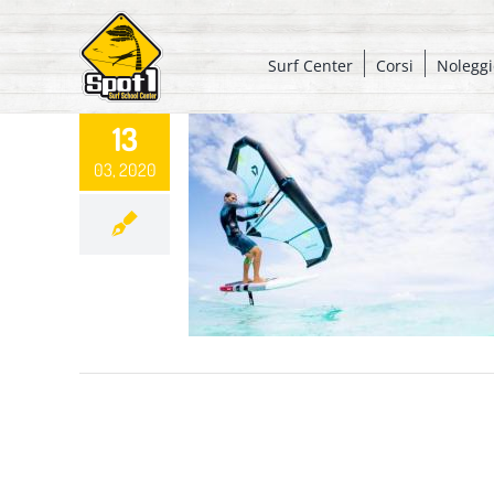
Salta
al
Surf Center
Corsi
Noleggi
contenuto
13
03, 2020