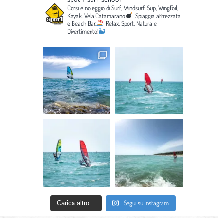
Corsi e noleggio di Surf, Windsurf, Sup, WingFoil,
Kayak, Vela,Catamarano.
Spiaggia attrezzata
e Beach Bar.
Relax, Sport, Natura e
Divertimento!
Segui su Instagram
Carica altro...