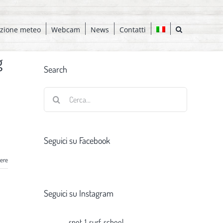
azione meteo
Webcam
News
Contatti
g
Search
Cerca
per:
Seguici su Facebook
gere
Seguici su Instagram
spot_1_surf_school