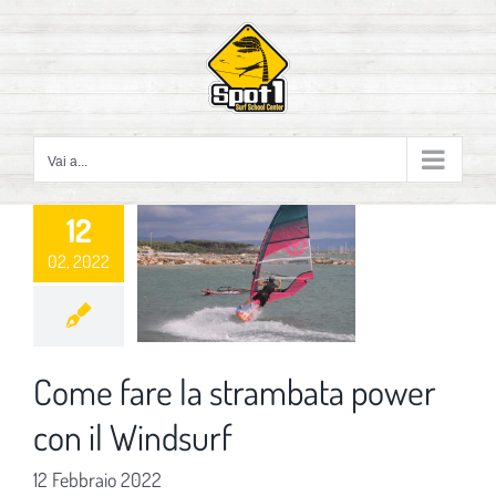
Salta
al
contenuto
Vai a...
12
02, 2022
Come fare la strambata power
con il Windsurf
12 Febbraio 2022