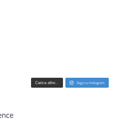
Segui su Instagram
Carica altro...
ence