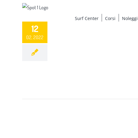
Salta
al
Surf Center
Corsi
Noleggi
contenuto
12
02, 2022