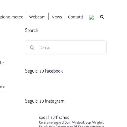
azione meteo
Webcam
News
Contatti
Search
Cerca
per:
te
Seguici su Facebook
gere
Seguici su Instagram
spot_1_surf_school
Corsi e noleggio di Surf, Windsurf, Sup, WingFoil,
Kayak, Vela,Catamarano.💣
Spiaggia attrezzata