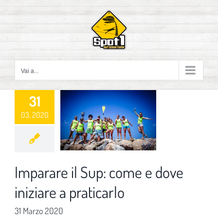
Salta
al
contenuto
Vai a...
31
03, 2020
Imparare il Sup: come e dove
iniziare a praticarlo
31 Marzo 2020