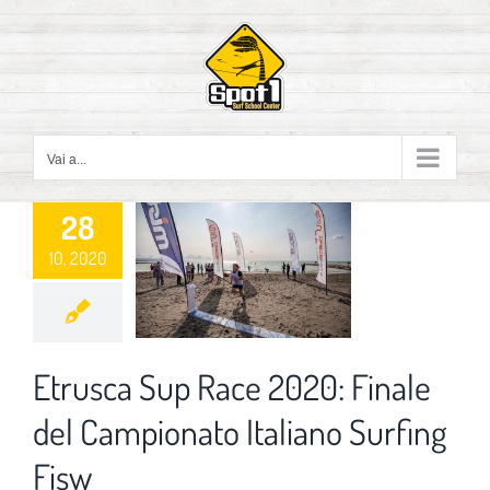
Salta
al
contenuto
Vai a...
28
10, 2020
Etrusca Sup Race 2020: Finale
del Campionato Italiano Surfing
Fisw