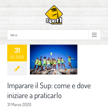
Salta
al
contenuto
Vai a...
31
03, 2020
Imparare il Sup: come e dove
iniziare a praticarlo
31 Marzo 2020