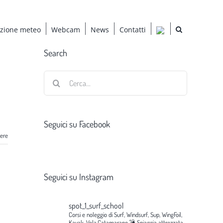
azione meteo
Webcam
News
Contatti
Search
Cerca
per:
Seguici su Facebook
gere
Seguici su Instagram
spot_1_surf_school
Corsi e noleggio di Surf, Windsurf, Sup, WingFoil,
Kayak, Vela,Catamarano.💣
Spiaggia attrezzata