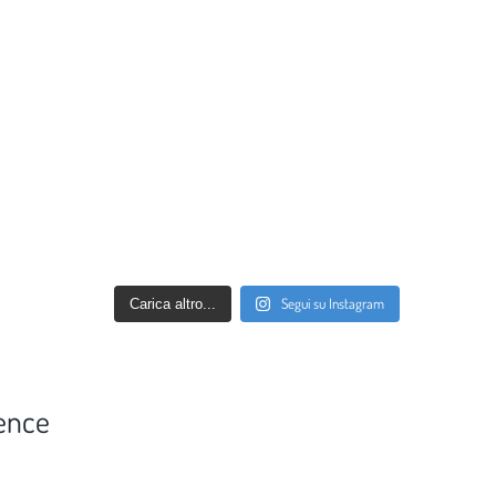
Segui su Instagram
Carica altro...
ence