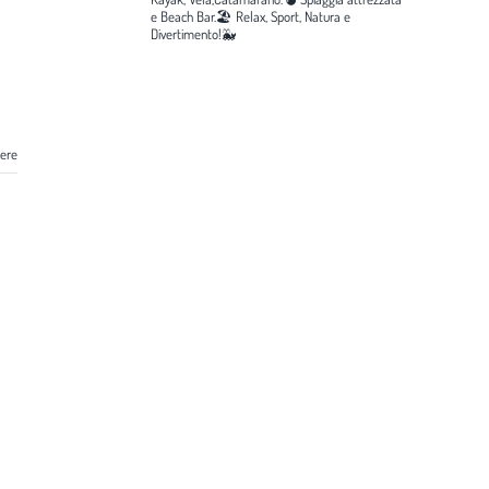
e Beach Bar.🏖️
Relax, Sport, Natura e
Divertimento!🐳
gere