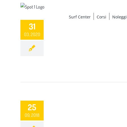
Salta
al
Surf Center
Corsi
Noleggi
contenuto
31
03, 2020
25
09, 2018