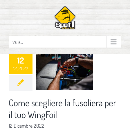
Salta
al
contenuto
Vai a...
12
12, 2022
Come scegliere la fusoliera per
il tuo WingFoil
12 Dicembre 2022