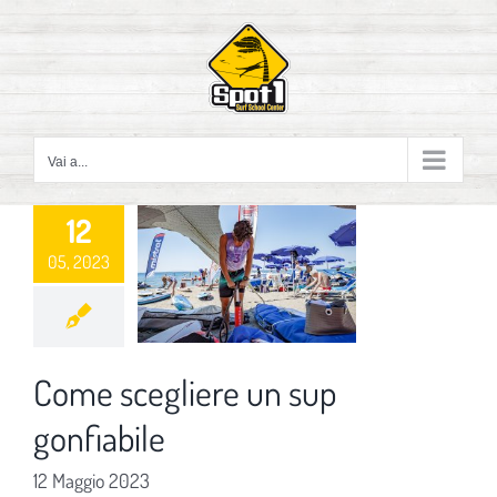
Salta
al
contenuto
Vai a...
12
05, 2023
Come scegliere un sup
gonfiabile
12 Maggio 2023