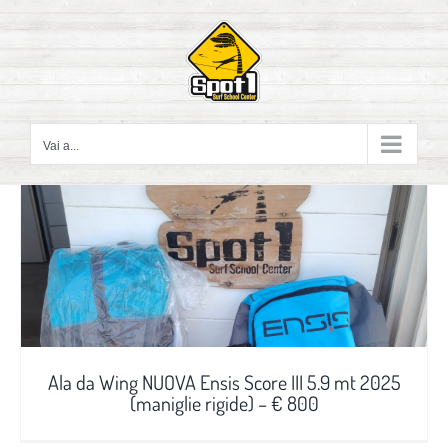
Salta
al
contenuto
Vai a...
Ala da Wing NUOVA Ensis Score III 5.9 mt 2025
(maniglie rigide) – € 800