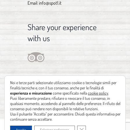
Email:
info@spot1.it
Share your experience
with us
Noi e terze parti selezionate utilizziamo cookie o tecnologie simili per
finalità tecniche e, con il tuo consenso, anche per le finalità di
esperienza e misurazione
come specificato nella
cookie policy
.
Puoi liberamente prestare, rifiutare o revocare il tuo consenso, in
qualsiasi momento, accedendo al pannello delle preferenze. Il rifiuto del
consenso può rendere non disponibili le relative funzioni.
Usa il pulsante “Accetta” per acconsentire. Chiudi questa informativa per
continuare senza accettare.
Copyright 2012 - 2021 | Design by
Identità Creative
| Powered by
Realizzazione
Close GDPR Cookie Banner
Accetta
Seleziona preferenze