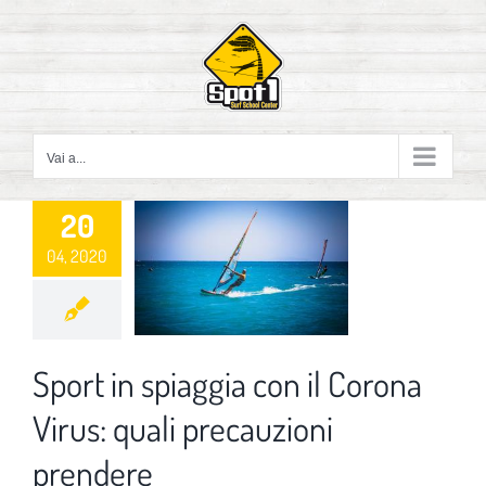
Salta
al
contenuto
Vai a...
20
04, 2020
Sport in spiaggia con il Corona
Virus: quali precauzioni
prendere