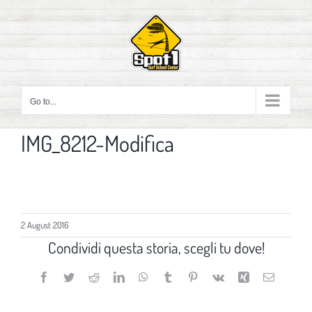
Skip
to
content
Go to...
IMG_8212-Modifica
2 August 2016
Condividi questa storia, scegli tu dove!
Facebook
Twitter
Reddit
LinkedIn
WhatsApp
Tumblr
Pinterest
Vk
Xing
Email