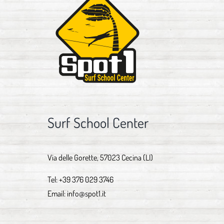
Surf School Center
Via delle Gorette, 57023 Cecina (LI)
Tel:
+39 376 029 3746
Email:
info@spot1.it