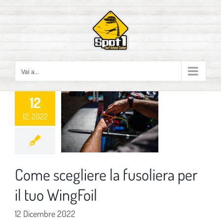
Salta
al
contenuto
Vai a...
12
12, 2022
Come scegliere la fusoliera per
il tuo WingFoil
12 Dicembre 2022