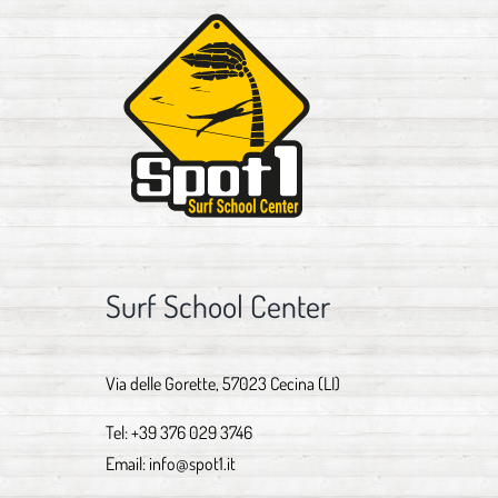
Surf School Center
Via delle Gorette, 57023 Cecina (LI)
Tel:
+39 376 029 3746
Email:
info@spot1.it