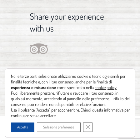
Share your experience
with us
Noi e terze parti selezionate utilizziamo cookie o tecnologie simili per
finalità tecniche e, con il tuo consenso, anche per le finalità di
esperienza e misurazione
come specificato nella
cookie policy
.
Puoi liberamente prestare, rifiutare o revocare il tuo consenso, in
qualsiasi momento, accedendo al pannello delle preferenze. Il rifiuto del
consenso può rendere non disponibili le relative funzioni.
Usa il pulsante “Accetta” per acconsentire. Chiudi questa informativa per
continuare senza accettare.
Copyright 2012 - 2021 | Design by
Identità Creative
| Powered by
Realizzazione
Close GDPR Cookie Banner
Accetta
Seleziona preferenze
siti web Leonardo Barni